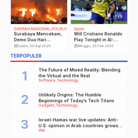
12.39
DAERAH,NASIONAL,POLRI,VIRAL
Sport
D
Surabaya Mencekam,
Will Cristiano Ronaldo
D
Demo Dua Hari
Play Tonight in Al-
I
d
Berujung Ricuh dan
Nassr vs Al-Ettifaq
A
calendar_month
calendar_month
calendar_month
Sabtu, 30 Agt 2025
Minggu, 23 Feb 2025
Perusakan Fasilitas
Saudi Pro League
G
TERPOPULER
Publik
2024-25 Match?
T
The Future of Mixed Reality: Blending
the Virtual and the Real
Software
Technology
Unlikely Origins: The Humble
Beginnings of Today’s Tech Titans
Gadgets
Technology
Israel-Hamas war live updates: Anti-
U.S. opinion in Arab countries grows
War
over support for Israel, leaders tell
Blinken