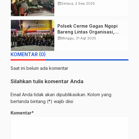
dan perguruan silat dlm
calendar_month
Selasa, 2 Sep 2025
rangka menjaga Harkantibmas
di wilayah Kebomas
Polsek Cerme Gagas Ngopi
Bareng Lintas Organisasi,
Jaga Kondusivitas Gresik
calendar_month
Minggu, 31 Agt 2025
KOMENTAR (0)
Saat ini belum ada komentar
Silahkan tulis komentar Anda
Email Anda tidak akan dipublikasikan. Kolom yang
bertanda bintang (*) wajib diisi
Komentar*