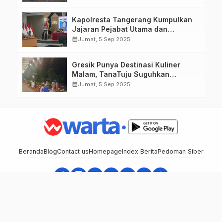
Kapolresta Tangerang Kumpulkan
Jajaran Pejabat Utama dan
Kapolsek untuk Paparkan
calendar_month
Jumat, 5 Sep 2025
Commander Wish Kapolda Banten
Brigjen Pol Hengki.
Gresik Punya Destinasi Kuliner
Malam, TanaTuju Suguhkan
Makanan UMKM, Live Music, dan
calendar_month
Jumat, 5 Sep 2025
Pemandangan Lampu Kota
Memukau.
Beranda
Blog
Contact us
Homepage
Index Berita
Pedoman Siber
MD TNI Journslist - Berita Cepat, Akurat, dan Terpercaya