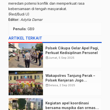
meredam potensi konflik dan memperkuat rasa
kebersamaan di tengah masyarakat.
(Red/Budi U)
Editor:
Adytia Damar
Penulis
: GB9
ARTIKEL TERKAIT
Polsek Cikupa Gelar Apel Pagi,
Perkuat Kedisiplinan Personel
calendar_month
Jumat, 5 Sep 2025
Wakapolres Tanjung Perak –
Polsek Kenjeran Jogo
Suroboyo, Madas Kenjeran
calendar_month
Selasa, 2 Sep 2025
Siap Dukung TNI-POLRI
Kegiatan apel koordinasi
bersama muspika dan ormas