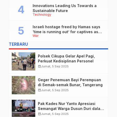
Innovations Leading Us Towards a
Sustainable Future
Technology
Israeli hostage freed by Hamas says
‘time is running out’ for captives as
War
she describes harrowing conditions
TERBARU
Polsek Cikupa Gelar Apel Pagi,
Perkuat Kedisiplinan Personel
calendar_month
Jumat, 5 Sep 2025
Geger Penemuan Bayi Perempuan
di Semak-semak Bunar, Tangerang
calendar_month
Jumat, 5 Sep 2025
Pak Kades Nur Yanto Apresiasi
Semangat Warga Dusun Duri dalam
Peringatan HUT RI ke-80
calendar_month
Jumat, 5 Sep 2025