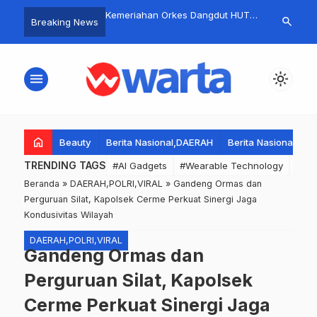
s IIB Pati Dekatkan Diri
Kemeriahan Orkes Dangdut HUT
Ratusan warg
search
Breaking News
syarakat Melalui
RI Ke-80 Desa Pekarungan
Sidomojo Kri
abtu Berkah dengan
memperingati
n 100 Paket Snack.
menu
light_mode
home
Beauty
Berita Nasional,DAERAH
Berita Nasional,DA
TRENDING TAGS
#AI Gadgets
#Wearable Technology
#Wea
Beranda
»
DAERAH,POLRI,VIRAL
»
Gandeng Ormas dan
Perguruan Silat, Kapolsek Cerme Perkuat Sinergi Jaga
Kondusivitas Wilayah
DAERAH,POLRI,VIRAL
Gandeng Ormas dan
Perguruan Silat, Kapolsek
Cerme Perkuat Sinergi Jaga