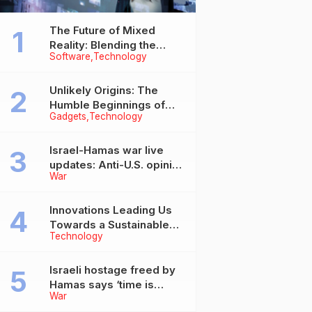
The Future of Mixed
Reality: Blending the
Software
Technology
Virtual and the Real
Unlikely Origins: The
Humble Beginnings of
Gadgets
Technology
Today’s Tech Titans
Israel-Hamas war live
DAERAH,PENDIDIKAN,PERISTIWA,POLRI,VIRAL
updates: Anti-U.S. opinion
Trends
Setelah Polres, Giliran
Power Up: Advanced
War
in Arab countries grows
DPRD Lamongan Diserbu
Charging Solutions and
over support for Israel,
Mahasiswa: Tuntut
Battery Tech
leaders tell Blinken
calendar_month
calendar_month
Senin, 1 Sep 2025
Innovations Leading Us
Sabtu, 24 Feb 2024
Keadilan dan Empati
Innovations
Towards a Sustainable
Technology
Future
Israeli hostage freed by
Hamas says ‘time is
War
running out’ for captives