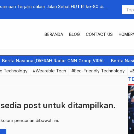
amaan Terjalin dalam Jalan Sehat HUT RI ke-80 di
Wabup Inta
aman.
Royong
BERANDA
BLOG
CONTACT US
HOMEP
Berita Nasional,DAERAH,Radar CNN Group,VIRAL
Berita Na
e Technology
#Wearable Tech
#Eco-Friendly Technology
#
T
rsedia post untuk ditampilkan.
 kolom pencarian dibawah ini.
p