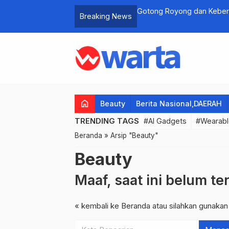
yampaian Pendapat di Mapolresta
Gotong Royong dan Kebers
Breaking News
er Ojek Online.
Desa Kletek Kecamatan T
home
Beauty
Berita Nasional,DAERAH
TRENDING TAGS
#AI Gadgets
#Wearabl
Beranda
»
Arsip "Beauty"
Beauty
Maaf, saat ini belum te
« kembali ke Beranda
atau silahkan gunakan