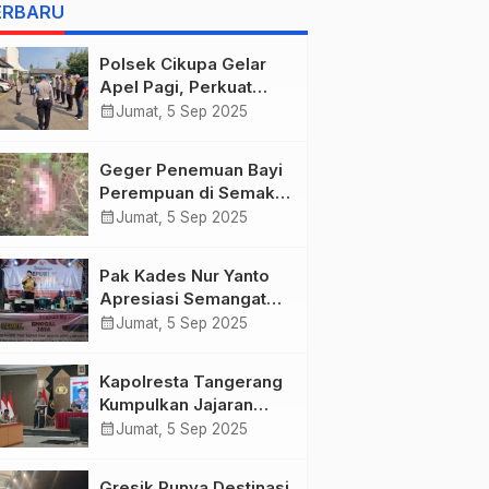
as she describes
ERBARU
harrowing conditions
Polsek Cikupa Gelar
Apel Pagi, Perkuat
Kedisiplinan Personel
calendar_month
Jumat, 5 Sep 2025
Geger Penemuan Bayi
Perempuan di Semak-
semak Bunar,
calendar_month
Jumat, 5 Sep 2025
Tangerang
Pak Kades Nur Yanto
Apresiasi Semangat
Warga Dusun Duri
calendar_month
Jumat, 5 Sep 2025
dalam Peringatan HUT
RI ke-80
Kapolresta Tangerang
Kumpulkan Jajaran
Pejabat Utama dan
calendar_month
Jumat, 5 Sep 2025
Kapolsek untuk
Paparkan Commander
Gresik Punya Destinasi