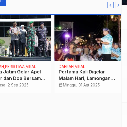
ri
H,PERISTIWA,VIRAL
DAERAH,VIRAL
a Jatim Gelar Apel
Pertama Kali Digelar
r dan Doa Bersama
Malam Hari, Lamongan
as Agama,
Night Carnival
calendar_month
asa, 2 Sep 2025
Minggu, 31 Agt 2025
opimda serta Ribuan
Berlangsung Meriah dan
en Masyarakat
Spektakuler
tmen Jogo Jatim
a Unjuk Rasa.