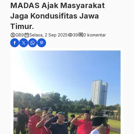
MADAS Ajak Masyarakat
Jaga Kondusifitas Jawa
Timur.
account_circle
calendar_month
visibility
comment
GB9
Selasa, 2 Sep 2025
39
0 komentar