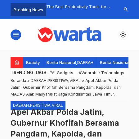
sa Grinting Akhmad
The Best Productivity Tools for
Jalan Santai 
search
Breaking News
Ajak Warga Wujudkan
Remote Work
Pesta Rakya
 dan Sejahtera di
Makna Meray
 RI ke-80.
menu
light_mode
home
Beauty
Berita Nasional,DAERAH
Berita Nasional,DA
TRENDING TAGS
#AI Gadgets
#Wearable Technology
#Wea
Beranda
»
DAERAH,PERISTIWA,VIRAL
»
Apel Akbar Polda
Jatim, Gubernur Khofifah Bersama Pangdam, Kapolda, dan
MADAS Ajak Masyarakat Jaga Kondusifitas Jawa Timur.
DAERAH,PERISTIWA,VIRAL
Apel Akbar Polda Jatim,
Gubernur Khofifah Bersama
Pangdam, Kapolda, dan