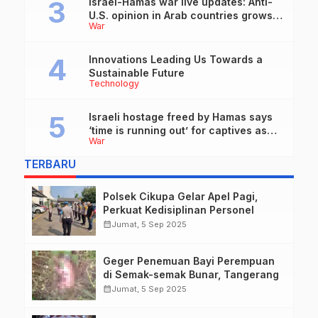
Israel-Hamas war live updates: Anti-
U.S. opinion in Arab countries grows
War
over support for Israel, leaders tell
Blinken
Innovations Leading Us Towards a
Sustainable Future
Technology
Israeli hostage freed by Hamas says
‘time is running out’ for captives as
War
she describes harrowing conditions
TERBARU
Polsek Cikupa Gelar Apel Pagi,
Perkuat Kedisiplinan Personel
calendar_month
Jumat, 5 Sep 2025
Geger Penemuan Bayi Perempuan
di Semak-semak Bunar, Tangerang
calendar_month
Jumat, 5 Sep 2025