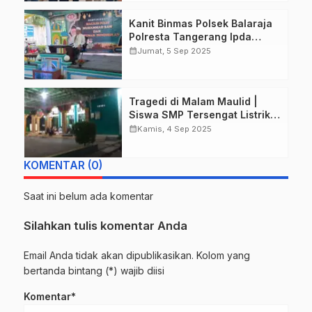
Kecamatan Kenjeran
Kanit Binmas Polsek Balaraja
Surabaya.
Polresta Tangerang Ipda
Setiyono Hadiri Peringatan
calendar_month
Jumat, 5 Sep 2025
Maulid Nabi Muhammad SAW
di PT Mitra Toyota Indonesia
Bersama Tokoh Agama dan
Tragedi di Malam Maulid |
Masyarakat.
Siswa SMP Tersengat Listrik
di Masjid Nurul Islam
calendar_month
Kamis, 4 Sep 2025
Tanggulangin
KOMENTAR (0)
Saat ini belum ada komentar
Silahkan tulis komentar Anda
Email Anda tidak akan dipublikasikan. Kolom yang
bertanda bintang (*) wajib diisi
Komentar*