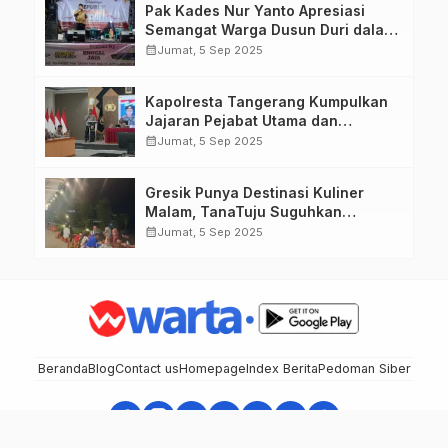
Pak Kades Nur Yanto Apresiasi
Semangat Warga Dusun Duri dalam
Peringatan HUT RI ke-80
calendar_month
Jumat, 5 Sep 2025
Kapolresta Tangerang Kumpulkan
Jajaran Pejabat Utama dan
Kapolsek untuk Paparkan
calendar_month
Jumat, 5 Sep 2025
Commander Wish Kapolda Banten
Brigjen Pol Hengki.
Gresik Punya Destinasi Kuliner
Malam, TanaTuju Suguhkan
Makanan UMKM, Live Music, dan
calendar_month
Jumat, 5 Sep 2025
Pemandangan Lampu Kota
Memukau.
Beranda
Blog
Contact us
Homepage
Index Berita
Pedoman Siber