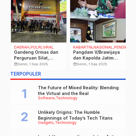
AL
DAERAH,POLRI,VIRAL
KABARTNI,NASIONAL,PENDIDIKAN
D
Gandeng Ormas dan
Pangdam V/Brawijaya
G
Perguruan Silat,
dan Kapolda Jatim
K
ah
Kapolsek Cerme
Gandeng Mahasiswa
d
calendar_month
calendar_month
calendar_month
Senin, 1 Sep 2025
Senin, 1 Sep 2025
Perkuat Sinergi Jaga
Jaga Stabilitas |
H
TERPOPULER
Kondusivitas Wilayah
Dialog Kunci Meredam
K
an
Gejolak
T
n
The Future of Mixed Reality: Blending
the Virtual and the Real
Software
Technology
Unlikely Origins: The Humble
Beginnings of Today’s Tech Titans
Gadgets
Technology