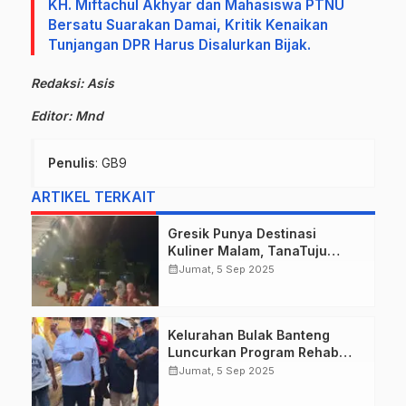
KH. Miftachul Akhyar dan Mahasiswa PTNU
Bersatu Suarakan Damai, Kritik Kenaikan
Tunjangan DPR Harus Disalurkan Bijak.
Redaksi: Asis
Editor: Mnd
Penulis
: GB9
ARTIKEL TERKAIT
Gresik Punya Destinasi
Kuliner Malam, TanaTuju
Suguhkan Makanan UMKM,
calendar_month
Jumat, 5 Sep 2025
Live Music, dan Pemandangan
Lampu Kota Memukau.
Kelurahan Bulak Banteng
Luncurkan Program Rehab
Rumah Tidak Layak Huni
calendar_month
Jumat, 5 Sep 2025
Tahun 2025 untuk Warga
Berpenghasilan Rendah di