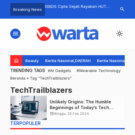
rk Up Dana Desa:
ISBDS Cipta Sejati Rayakan HUT
HUT RI ke-80
search
Breaking News
an Kios di
ke-29, Kapolsek Babat Puji Peran
Budaya Desa
do Sidoarjo Serap
Mereka Jaga Perdamaian
Ribuan Penon
, Kerugian Ditaksir
Lamongan
Penuh Seman
menu
light_mode
uhan Juta Rupiah.
home
Beauty
Berita Nasional,DAERAH
Berita Nasional,DA
TRENDING TAGS
#AI Gadgets
#Wearable Technology
#Wea
Beranda
»
Tag "TechTrailblazers"
TechTrailblazers
Unlikely Origins: The Humble
Beginnings of Today’s Tech
Titans
calendar_month
Minggu, 25 Feb 2024
TERPOPULER