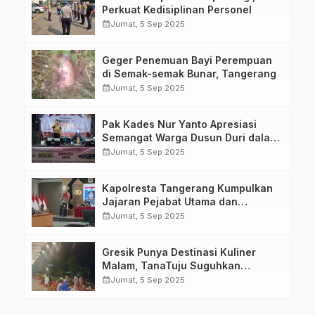
Perkuat Kedisiplinan Personel
calendar_month
Jumat, 5 Sep 2025
Geger Penemuan Bayi Perempuan
di Semak-semak Bunar, Tangerang
calendar_month
Jumat, 5 Sep 2025
Pak Kades Nur Yanto Apresiasi
Semangat Warga Dusun Duri dalam
Peringatan HUT RI ke-80
calendar_month
Jumat, 5 Sep 2025
Kapolresta Tangerang Kumpulkan
Jajaran Pejabat Utama dan
Kapolsek untuk Paparkan
calendar_month
Jumat, 5 Sep 2025
Commander Wish Kapolda Banten
Brigjen Pol Hengki.
Gresik Punya Destinasi Kuliner
Malam, TanaTuju Suguhkan
Makanan UMKM, Live Music, dan
calendar_month
Jumat, 5 Sep 2025
Pemandangan Lampu Kota
Memukau.