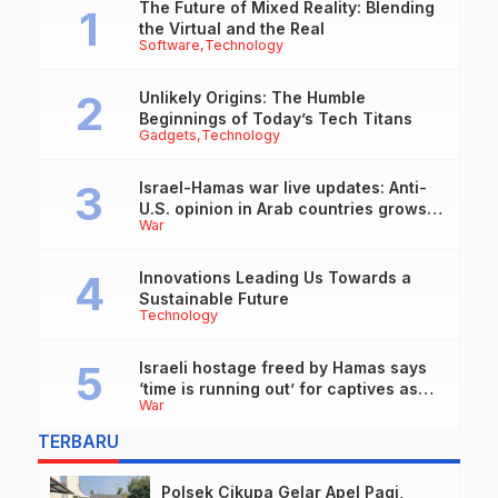
The Future of Mixed Reality: Blending
the Virtual and the Real
Software
Technology
Unlikely Origins: The Humble
Beginnings of Today’s Tech Titans
Gadgets
Technology
Israel-Hamas war live updates: Anti-
U.S. opinion in Arab countries grows
War
over support for Israel, leaders tell
Blinken
Innovations Leading Us Towards a
Sustainable Future
Technology
Israeli hostage freed by Hamas says
‘time is running out’ for captives as
War
she describes harrowing conditions
TERBARU
Polsek Cikupa Gelar Apel Pagi,