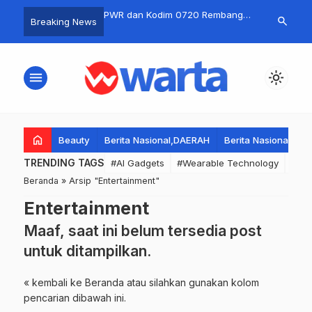
r Polda Jatim, Gubernur
PWR dan Kodim 0720 Rembang
PNIB dan Pa
search
Breaking News
Bersama Pangdam,
Perkuat Kemitraan Strategis, Jalin
Lingpasraga G
dan MADAS Ajak
Sinergi Jaga Informasi Publik
Burdah Doa 
t Jaga Kondusifitas
Bangsa Bers
menu
light_mode
r.
home
Beauty
Berita Nasional,DAERAH
Berita Nasional,DA
TRENDING TAGS
#AI Gadgets
#Wearable Technology
#Wea
Beranda
»
Arsip "Entertainment"
Entertainment
Maaf, saat ini belum tersedia post
untuk ditampilkan.
« kembali ke Beranda
atau silahkan gunakan kolom
pencarian dibawah ini.