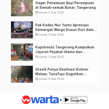
Geger Penemuan Bayi Perempuan
di Semak-semak Bunar, Tangerang
calendar_month
Jumat, 5 Sep 2025
Pak Kades Nur Yanto Apresiasi
Semangat Warga Dusun Duri dalam
Peringatan HUT RI ke-80
calendar_month
Jumat, 5 Sep 2025
Kapolresta Tangerang Kumpulkan
Jajaran Pejabat Utama dan
Kapolsek untuk Paparkan
calendar_month
Jumat, 5 Sep 2025
Commander Wish Kapolda Banten
Brigjen Pol Hengki.
Gresik Punya Destinasi Kuliner
Malam, TanaTuju Suguhkan
Makanan UMKM, Live Music, dan
calendar_month
Jumat, 5 Sep 2025
Pemandangan Lampu Kota
Memukau.