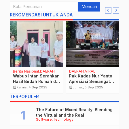
Mencari
REKOMENDASI UNTUK ANDA
DAERAH,VIRAL
Inspirations
DAE
n
Pak Kades Nur Yanto
Stories of Resilience:
Ala
Apresiasi Semangat
Failed Gadgets That
Bat
Warga Dusun Duri
Paved the Way for
Ma
calendar_month
calendar_month
calendar_month
Jumat, 5 Sep 2025
Kamis, 15 Feb 2024
S
dalam Peringatan HUT
Future Successes
Te
TERPOPULER
RI ke-80
Ch
The Future of Mixed Reality: Blending
the Virtual and the Real
Software
Technology