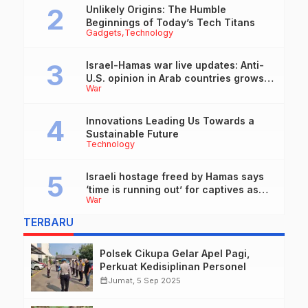
Unlikely Origins: The Humble
Beginnings of Today’s Tech Titans
Gadgets
Technology
Israel-Hamas war live updates: Anti-
U.S. opinion in Arab countries grows
War
over support for Israel, leaders tell
Blinken
Innovations Leading Us Towards a
Sustainable Future
Technology
Israeli hostage freed by Hamas says
‘time is running out’ for captives as
War
she describes harrowing conditions
TERBARU
Polsek Cikupa Gelar Apel Pagi,
Perkuat Kedisiplinan Personel
calendar_month
Jumat, 5 Sep 2025