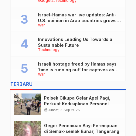
Gadgets
Technology
Israel-Hamas war live updates: Anti-
U.S. opinion in Arab countries grows
War
over support for Israel, leaders tell
Blinken
Innovations Leading Us Towards a
Sustainable Future
Technology
Israeli hostage freed by Hamas says
‘time is running out’ for captives as
War
she describes harrowing conditions
TERBARU
Polsek Cikupa Gelar Apel Pagi,
Perkuat Kedisiplinan Personel
calendar_month
Jumat, 5 Sep 2025
Geger Penemuan Bayi Perempuan
di Semak-semak Bunar, Tangerang