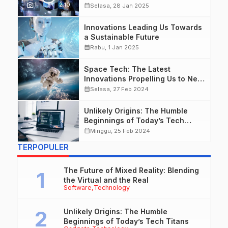
photo_camera
1
2.10
calendar_month
Selasa, 28 Jan 2025
Innovations Leading Us Towards
a Sustainable Future
calendar_month
Rabu, 1 Jan 2025
Space Tech: The Latest
Innovations Propelling Us to New
Frontiers
calendar_month
Selasa, 27 Feb 2024
Unlikely Origins: The Humble
Beginnings of Today’s Tech
Titans
calendar_month
Minggu, 25 Feb 2024
TERPOPULER
The Future of Mixed Reality: Blending
the Virtual and the Real
Software
Technology
Unlikely Origins: The Humble
Beginnings of Today’s Tech Titans