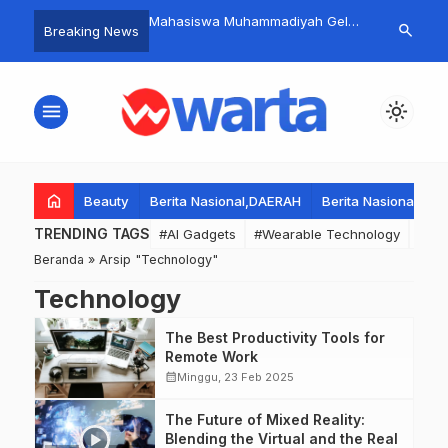
ik Direstui Sesepuh
Mahasiswa Muhammadiyah Gelar
Kegiatan ape
search
Breaking News
enjadi Ketua Umum
Aksi Penyampaian Pendapat di
muspika dan
25–2030, Ajak Seluruh
Mapolresta Sidoarjo, Angkat
perguruan si
dan Anggota Se-
Kasus Meninggalnya Driver Ojek
menjaga Hark
menu
light_mode
Bersatu.
Online.
Kebomas
home
Beauty
Berita Nasional,DAERAH
Berita Nasional,DA
TRENDING TAGS
#AI Gadgets
#Wearable Technology
#Wea
Beranda
»
Arsip "Technology"
Technology
The Best Productivity Tools for
Remote Work
calendar_month
Minggu, 23 Feb 2025
The Future of Mixed Reality:
Blending the Virtual and the Real