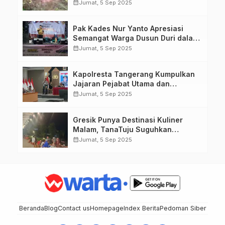
calendar_month
Jumat, 5 Sep 2025
Pak Kades Nur Yanto Apresiasi
Semangat Warga Dusun Duri dalam
Peringatan HUT RI ke-80
calendar_month
Jumat, 5 Sep 2025
Kapolresta Tangerang Kumpulkan
Jajaran Pejabat Utama dan
Kapolsek untuk Paparkan
calendar_month
Jumat, 5 Sep 2025
Commander Wish Kapolda Banten
Brigjen Pol Hengki.
Gresik Punya Destinasi Kuliner
Malam, TanaTuju Suguhkan
Makanan UMKM, Live Music, dan
calendar_month
Jumat, 5 Sep 2025
Pemandangan Lampu Kota
Memukau.
Beranda
Blog
Contact us
Homepage
Index Berita
Pedoman Siber