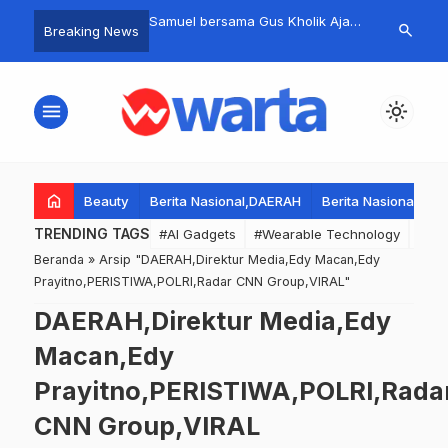
donesia Serukan Tokoh
Samuel bersama Gus Kholik Ajak
Kemeriahan 
search
Breaking News
ama dan Masyarakat
Seluruh Masyarakat Menjaga
RI Ke-80 De
edam Amarah Rakyat di
Situasi Surabaya Tetap Kondusif
elombang Kerusuhan
dan Damai
menu
light_mode
home
Beauty
Berita Nasional,DAERAH
Berita Nasional,DA
TRENDING TAGS
#AI Gadgets
#Wearable Technology
#Wea
Beranda
»
Arsip "DAERAH,Direktur Media,Edy Macan,Edy
Prayitno,PERISTIWA,POLRI,Radar CNN Group,VIRAL"
DAERAH,Direktur Media,Edy
Macan,Edy
Prayitno,PERISTIWA,POLRI,Rada
CNN Group,VIRAL