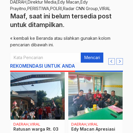
DAERAH,Direktur Media,Edy Macan,Edy
Prayitno,PERISTIWA,POLRI,Radar CNN Group,VIRAL
Maaf, saat ini belum tersedia post
untuk ditampilkan.
« kembali ke Beranda
atau silahkan gunakan kolom
pencarian dibawah ini.
Mencari
REKOMENDASI UNTUK ANDA
AL
DAERAH,VIRAL
DAERAH,VIRAL
D
Ratusan warga Rt. 03
Edy Macan Apresiasi
G