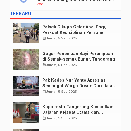
War
she describes harrowing conditions
TERBARU
Polsek Cikupa Gelar Apel Pagi,
Perkuat Kedisiplinan Personel
calendar_month
Jumat, 5 Sep 2025
Geger Penemuan Bayi Perempuan
di Semak-semak Bunar, Tangerang
calendar_month
Jumat, 5 Sep 2025
Pak Kades Nur Yanto Apresiasi
Semangat Warga Dusun Duri dalam
Peringatan HUT RI ke-80
calendar_month
Jumat, 5 Sep 2025
Kapolresta Tangerang Kumpulkan
Jajaran Pejabat Utama dan
Kapolsek untuk Paparkan
calendar_month
Jumat, 5 Sep 2025
Commander Wish Kapolda Banten
Brigjen Pol Hengki.