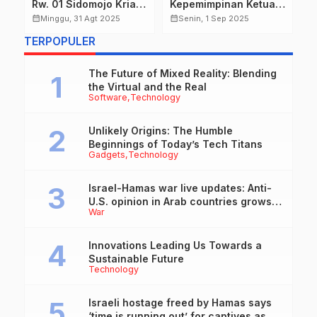
Rw. 01 Sidomojo Krian
Kepemimpinan Ketua
K
Jalan Sehat
Madas DPAC Rungkut
d
calendar_month
calendar_month
calendar_month
Minggu, 31 Agt 2025
Senin, 1 Sep 2025
memperingati HUT RI
dalam Perkuat Sinergi
H
TERPOPULER
Ke 80
Tiga Pilar.
K
T
The Future of Mixed Reality: Blending
the Virtual and the Real
Software
Technology
Unlikely Origins: The Humble
Beginnings of Today’s Tech Titans
Gadgets
Technology
Israel-Hamas war live updates: Anti-
U.S. opinion in Arab countries grows
War
over support for Israel, leaders tell
Blinken
Innovations Leading Us Towards a
Sustainable Future
Technology
Israeli hostage freed by Hamas says
‘time is running out’ for captives as