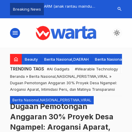
Consoles and
ARM (anak rantau maindu
Sinergi Pemer
search
Breaking News
s for the Ultimate
menado) BERSHOLAWAT
LSM di Kota 
e
Damai untuk
dan Keamana
menu
light_mode
home
Beauty
Berita Nasional,DAERAH
Berita Nasional,DA
TRENDING TAGS
#AI Gadgets
#Wearable Technology
#Wea
Beranda
»
Berita Nasional,NASIONAL,PERISTIWA,VIRAL
»
Dugaan Pemotongan Anggaran 30% Proyek Desa Ngampel:
Arogansi Aparat, Intimidasi Pers, dan Matinya Transparansi
Berita Nasional,NASIONAL,PERISTIWA,VIRAL
Dugaan Pemotongan
Anggaran 30% Proyek Desa
Ngampel: Arogansi Aparat,