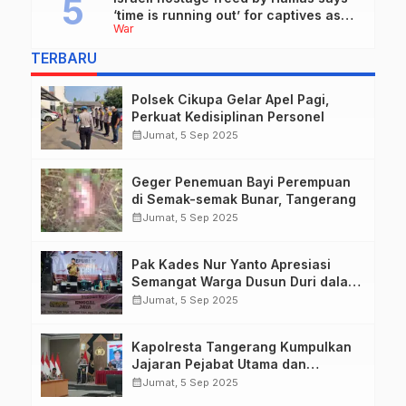
‘time is running out’ for captives as
War
she describes harrowing conditions
TERBARU
Polsek Cikupa Gelar Apel Pagi,
Perkuat Kedisiplinan Personel
calendar_month
Jumat, 5 Sep 2025
Geger Penemuan Bayi Perempuan
di Semak-semak Bunar, Tangerang
calendar_month
Jumat, 5 Sep 2025
Pak Kades Nur Yanto Apresiasi
Semangat Warga Dusun Duri dalam
Peringatan HUT RI ke-80
calendar_month
Jumat, 5 Sep 2025
Kapolresta Tangerang Kumpulkan
Jajaran Pejabat Utama dan
Kapolsek untuk Paparkan
calendar_month
Jumat, 5 Sep 2025
Commander Wish Kapolda Banten