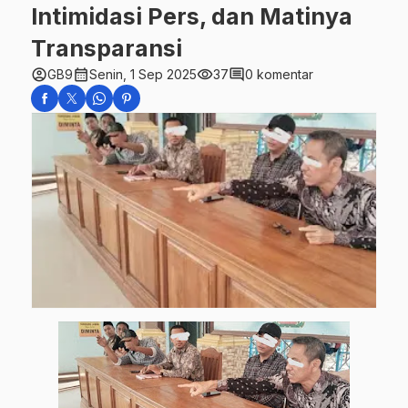
Intimidasi Pers, dan Matinya
Transparansi
account_circle
calendar_month
visibility
comment
GB9
Senin, 1 Sep 2025
37
0 komentar