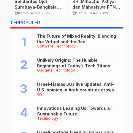
Solidaritas Ojol
KH. Miftachul Akhyar
S
Surabaya–Bangkalan:
dan Mahasiswa PTNU
D
Hadiri Doa Bersama di
Bersatu Suarakan
D
calendar_month
calendar_month
calendar_month
Kamis, 4 Sep 2025
Sabtu, 30 Agt 2025
Masjid Polres
Damai, Kritik Kenaikan
T
TERPOPULER
Bangkalan Bersama
Tunjangan DPR Harus
E
Bupati dan Kapolres
Disalurkan Bijak.
untuk Mengenang
The Future of Mixed Reality: Blending
Affan Kurniawan
the Virtual and the Real
Software
Technology
Unlikely Origins: The Humble
Beginnings of Today’s Tech Titans
Gadgets
Technology
Israel-Hamas war live updates: Anti-
U.S. opinion in Arab countries grows
War
over support for Israel, leaders tell
Blinken
Innovations Leading Us Towards a
Sustainable Future
Technology
Israeli hostage freed by Hamas says