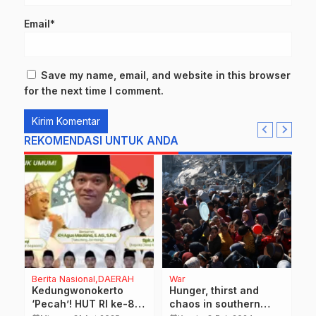
Email*
Save my name, email, and website in this browser
for the next time I comment.
REKOMENDASI UNTUK ANDA
Berita Nasional,DAERAH
War
D
dar
Kedungwonokerto
Hunger, thirst and
A
‘Pecah’! HUT RI ke-80
chaos in southern
P