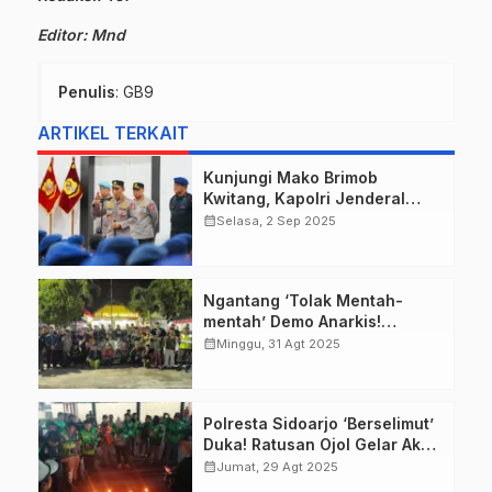
Editor: Mnd
Penulis
: GB9
ARTIKEL TERKAIT
Kunjungi Mako Brimob
Kwitang, Kapolri Jenderal
Listyo Sigit Apresiasi
calendar_month
Selasa, 2 Sep 2025
Keteguhan Anggota Hadapi
Aksi Rusuh.
Ngantang ‘Tolak Mentah-
mentah’ Demo Anarkis!
Masyarakat Bersama TNI-Polri
calendar_month
Minggu, 31 Agt 2025
Gelar Doa Bersama, Komitmen
Jaga Kondusivitas Wilayah di
Tengah Isu Panas!
Polresta Sidoarjo ‘Berselimut’
Duka! Ratusan Ojol Gelar Aksi
Solidaritas Nyalakan Lilin,
calendar_month
Jumat, 29 Agt 2025
Kapolresta Christian Tobing