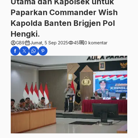
Utama dan Kapolsek untuk
Paparkan Commander Wish
Kapolda Banten Brigjen Pol
Hengki.
account_circle
calendar_month
visibility
comment
GB9
Jumat, 5 Sep 2025
45
0 komentar