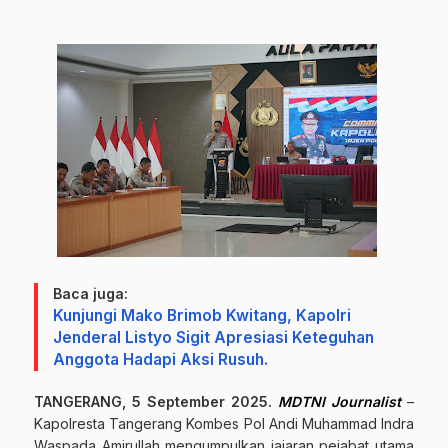
Baca juga:
Kunjungi Mako Brimob Kwitang, Kapolri
Jenderal Listyo Sigit Apresiasi Keteguhan
Anggota Hadapi Aksi Rusuh.
TANGERANG, 5 September 2025.
MDTNI Journalist
–
Kapolresta Tangerang Kombes Pol Andi Muhammad Indra
Waspada Amirullah mengumpulkan jajaran pejabat utama