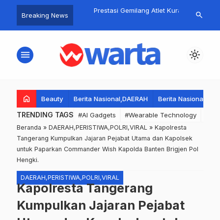
nemuan Bayi
Prestasi Gemilang Atlet Kurash
Antusias-wa
search
Breaking News
…
n di Semak-semak
Lamongan di KUSEA Asia
adiayasa Rw 
ngerang
Tenggara
kecamatan s
tangerang-ik
menu
light_mode
puncak hut r
home
Beauty
Berita Nasional,DAERAH
Berita Nasional,DA
TRENDING TAGS
#AI Gadgets
#Wearable Technology
#Wea
Beranda
»
DAERAH,PERISTIWA,POLRI,VIRAL
»
Kapolresta
Tangerang Kumpulkan Jajaran Pejabat Utama dan Kapolsek
untuk Paparkan Commander Wish Kapolda Banten Brigjen Pol
Hengki.
DAERAH,PERISTIWA,POLRI,VIRAL
Kapolresta Tangerang
Kumpulkan Jajaran Pejabat