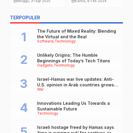
Dirayakan Penuh Dua
Gaza as hostilities
G
calendar_month
calendar_month
calendar_month
Minggu, 31 Agt 2025
Kamis, 8 Feb 2024
i
Sisi, Karnaval Meriah
drive humanitarian aid
M
,
di Siang Hari dan
to the brink of
d
TERPOPULER
Gema Sholawat di
collapse
B
Malam Hari,
I
Forkopimda Turun
T
The Future of Mixed Reality: Blending
‘Gunung’!
the Virtual and the Real
Software
Technology
Unlikely Origins: The Humble
Beginnings of Today’s Tech Titans
Gadgets
Technology
Israel-Hamas war live updates: Anti-
U.S. opinion in Arab countries grows
War
over support for Israel, leaders tell
Blinken
Innovations Leading Us Towards a
Sustainable Future
Technology
Israeli hostage freed by Hamas says
‘time is running out’ for captives as