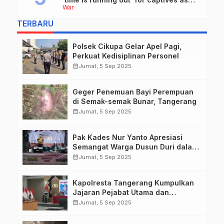
War
she describes harrowing conditions
TERBARU
Polsek Cikupa Gelar Apel Pagi,
Perkuat Kedisiplinan Personel
calendar_month
Jumat, 5 Sep 2025
Geger Penemuan Bayi Perempuan
di Semak-semak Bunar, Tangerang
calendar_month
Jumat, 5 Sep 2025
Pak Kades Nur Yanto Apresiasi
Semangat Warga Dusun Duri dalam
Peringatan HUT RI ke-80
calendar_month
Jumat, 5 Sep 2025
Kapolresta Tangerang Kumpulkan
Jajaran Pejabat Utama dan
Kapolsek untuk Paparkan
calendar_month
Jumat, 5 Sep 2025
Commander Wish Kapolda Banten
Brigjen Pol Hengki.