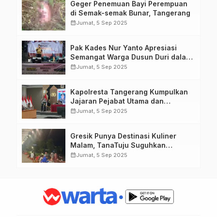
Geger Penemuan Bayi Perempuan
di Semak-semak Bunar, Tangerang
calendar_month
Jumat, 5 Sep 2025
Pak Kades Nur Yanto Apresiasi
Semangat Warga Dusun Duri dalam
Peringatan HUT RI ke-80
calendar_month
Jumat, 5 Sep 2025
Kapolresta Tangerang Kumpulkan
Jajaran Pejabat Utama dan
Kapolsek untuk Paparkan
calendar_month
Jumat, 5 Sep 2025
Commander Wish Kapolda Banten
Brigjen Pol Hengki.
Gresik Punya Destinasi Kuliner
Malam, TanaTuju Suguhkan
Makanan UMKM, Live Music, dan
calendar_month
Jumat, 5 Sep 2025
Pemandangan Lampu Kota
Memukau.