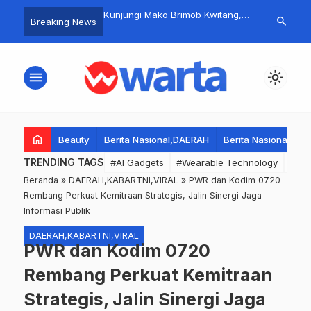
 di Surabaya, Malang,
Kunjungi Mako Brimob Kwitang,
Kapolresta 
search
Breaking News
n Sidoarjo Sebabkan
Kapolri Jenderal Listyo Sigit
Jajaran Peja
p124 Miliar, Ratusan
Apresiasi Keteguhan Anggota
Kapolsek unt
mankan Polda Jatim.
Hadapi Aksi Rusuh.
Commander W
menu
light_mode
Banten Brigje
home
Beauty
Berita Nasional,DAERAH
Berita Nasional,DA
TRENDING TAGS
#AI Gadgets
#Wearable Technology
#Wea
Beranda
»
DAERAH,KABARTNI,VIRAL
»
PWR dan Kodim 0720
Rembang Perkuat Kemitraan Strategis, Jalin Sinergi Jaga
Informasi Publik
DAERAH,KABARTNI,VIRAL
PWR dan Kodim 0720
Rembang Perkuat Kemitraan
Strategis, Jalin Sinergi Jaga