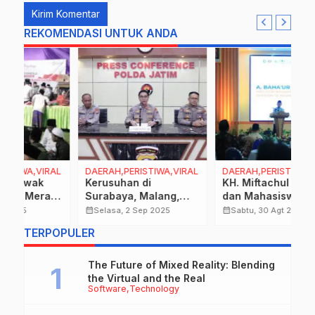
REKOMENDASI UNTUK ANDA
AL
DAERAH,PERISTIWA,VIRAL
DAERAH,PERISTIWA,VIRAL
D
Kerusuhan di
KH. Miftachul Akhyar
K
h
Surabaya, Malang,
dan Mahasiswa PTNU
M
g
Kediri, dan Sidoarjo
Bersatu Suarakan
M
calendar_month
calendar_month
calendar_month
Selasa, 2 Sep 2025
Sabtu, 30 Agt 2025
Sebabkan Kerugian
Damai, Kritik Kenaikan
M
…
TERPOPULER
Rp124 Miliar, Ratusan
Tunjangan DPR Harus
K
Orang Diamankan
Disalurkan Bijak.
W
Polda Jatim.
P
The Future of Mixed Reality: Blending
the Virtual and the Real
Software
Technology