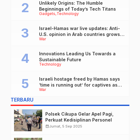
Unlikely Origins: The Humble
Beginnings of Today’s Tech Titans
Gadgets
Technology
Israel-Hamas war live updates: Anti-
U.S. opinion in Arab countries grows
War
over support for Israel, leaders tell
Blinken
Innovations Leading Us Towards a
Sustainable Future
Technology
Israeli hostage freed by Hamas says
‘time is running out’ for captives as
War
she describes harrowing conditions
TERBARU
Polsek Cikupa Gelar Apel Pagi,
Perkuat Kedisiplinan Personel
calendar_month
Jumat, 5 Sep 2025