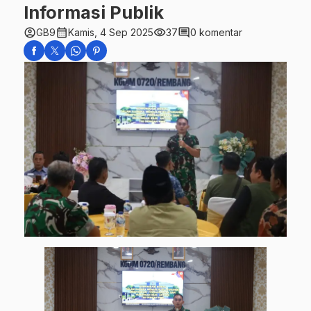
Informasi Publik
account_circle
calendar_month
visibility
comment
GB9
Kamis, 4 Sep 2025
37
0 komentar