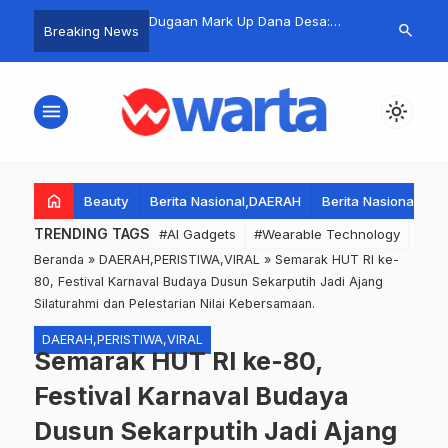
ah Kenal Dandim 0812
Dugaan Mark Up Dana Desa:
Mahasiswa M
search
Breaking News
 Pak Yes Tekankan
Pembangunan Kios di
Aksi Penyamp
 Kolaborasi TNI,
Kedungkendo Sidoarjo Serap
Mapolresta S
an Forkopimda untuk
Rp352 Juta, Kerugian Ditaksir
Kasus Mening
menu
light_mode
 dan Pembangunan
Capai Puluhan Juta Rupiah.
Online.
home
Beauty
Berita Nasional,DAERAH
Berita Nasional,DA
TRENDING TAGS
#AI Gadgets
#Wearable Technology
#Wea
Beranda
»
DAERAH,PERISTIWA,VIRAL
»
Semarak HUT RI ke-
80, Festival Karnaval Budaya Dusun Sekarputih Jadi Ajang
Silaturahmi dan Pelestarian Nilai Kebersamaan.
DAERAH,PERISTIWA,VIRAL
Semarak HUT RI ke-80,
Festival Karnaval Budaya
Dusun Sekarputih Jadi Ajang