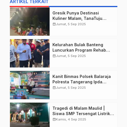
ARTIKEL TERKAIT
Gresik Punya Destinasi
Kuliner Malam, TanaTuju
Suguhkan Makanan UMKM,
calendar_month
Jumat, 5 Sep 2025
Live Music, dan Pemandangan
Lampu Kota Memukau.
Kelurahan Bulak Banteng
Luncurkan Program Rehab
Rumah Tidak Layak Huni
calendar_month
Jumat, 5 Sep 2025
Tahun 2025 untuk Warga
Berpenghasilan Rendah di
Kecamatan Kenjeran
Kanit Binmas Polsek Balaraja
Surabaya.
Polresta Tangerang Ipda
Setiyono Hadiri Peringatan
calendar_month
Jumat, 5 Sep 2025
Maulid Nabi Muhammad SAW
di PT Mitra Toyota Indonesia
Bersama Tokoh Agama dan
Tragedi di Malam Maulid |
Masyarakat.
Siswa SMP Tersengat Listrik
di Masjid Nurul Islam
calendar_month
Kamis, 4 Sep 2025
Tanggulangin