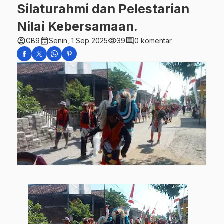
Silaturahmi dan Pelestarian
Nilai Kebersamaan.
account_circle
calendar_month
visibility
comment
GB9
Senin, 1 Sep 2025
39
0 komentar