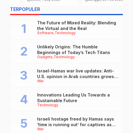
Reformasi Polri dan
S
…
TERPOPULER
Keadilan untuk Korban
J
Demo
P
The Future of Mixed Reality: Blending
the Virtual and the Real
Software
Technology
Unlikely Origins: The Humble
Beginnings of Today’s Tech Titans
Gadgets
Technology
Israel-Hamas war live updates: Anti-
U.S. opinion in Arab countries grows
War
over support for Israel, leaders tell
Blinken
Innovations Leading Us Towards a
Sustainable Future
Technology
Israeli hostage freed by Hamas says
‘time is running out’ for captives as
War
she describes harrowing conditions