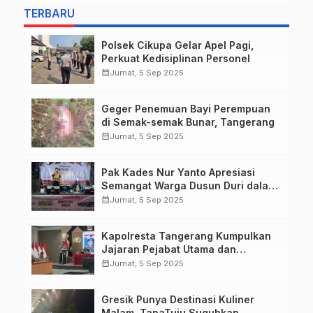
TERBARU
Polsek Cikupa Gelar Apel Pagi,
Perkuat Kedisiplinan Personel
calendar_month
Jumat, 5 Sep 2025
Geger Penemuan Bayi Perempuan
di Semak-semak Bunar, Tangerang
calendar_month
Jumat, 5 Sep 2025
Pak Kades Nur Yanto Apresiasi
Semangat Warga Dusun Duri dalam
Peringatan HUT RI ke-80
calendar_month
Jumat, 5 Sep 2025
Kapolresta Tangerang Kumpulkan
Jajaran Pejabat Utama dan
Kapolsek untuk Paparkan
calendar_month
Jumat, 5 Sep 2025
Commander Wish Kapolda Banten
Brigjen Pol Hengki.
Gresik Punya Destinasi Kuliner
Malam, TanaTuju Suguhkan