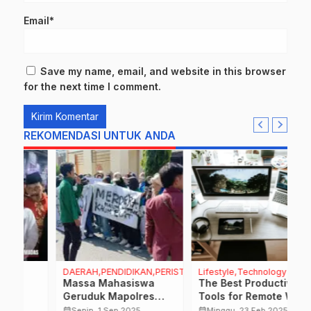
Email*
Save my name, email, and website in this browser
for the next time I comment.
REKOMENDASI UNTUK ANDA
DAERAH,PENDIDIKAN,PERISTIWA,POLRI,VIRAL
Lifestyle
Technology
B
Massa Mahasiswa
The Best Productivity
P
Geruduk Mapolres
Tools for Remote Work
N
Lamongan, Tuntut
P
calendar_month
calendar_month
calendar_month
Senin, 1 Sep 2025
Minggu, 23 Feb 2025