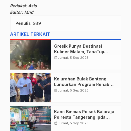
Redaksi: Asis
Editor: Mnd
Penulis
: GB9
ARTIKEL TERKAIT
Gresik Punya Destinasi
Kuliner Malam, TanaTuju
Suguhkan Makanan UMKM,
calendar_month
Jumat, 5 Sep 2025
Live Music, dan Pemandangan
Lampu Kota Memukau.
Kelurahan Bulak Banteng
Luncurkan Program Rehab
Rumah Tidak Layak Huni
calendar_month
Jumat, 5 Sep 2025
Tahun 2025 untuk Warga
Berpenghasilan Rendah di
Kecamatan Kenjeran
Kanit Binmas Polsek Balaraja
Surabaya.
Polresta Tangerang Ipda
Setiyono Hadiri Peringatan
calendar_month
Jumat, 5 Sep 2025
Maulid Nabi Muhammad SAW