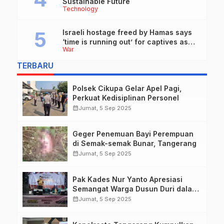
Sustainable Future
Technology
Israeli hostage freed by Hamas says
‘time is running out’ for captives as
War
she describes harrowing conditions
TERBARU
Polsek Cikupa Gelar Apel Pagi,
Perkuat Kedisiplinan Personel
calendar_month
Jumat, 5 Sep 2025
Geger Penemuan Bayi Perempuan
di Semak-semak Bunar, Tangerang
calendar_month
Jumat, 5 Sep 2025
Pak Kades Nur Yanto Apresiasi
Semangat Warga Dusun Duri dalam
Peringatan HUT RI ke-80
calendar_month
Jumat, 5 Sep 2025