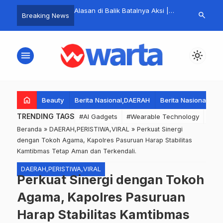
kungan Moral, Kapolda
Alasan di Balik Batalnya Aksi |
Kerusuhan di
search
Breaking News
ang Avianto Jenguk
BEM Malang Raya Tak Ingin
Kediri, dan 
olri dan TNI yang Luka
Terjebak Skenario Chaos
Kerugian Rp12
kan Aksi Demonstrasi.
Orang Diaman
menu
light_mode
home
Beauty
Berita Nasional,DAERAH
Berita Nasional,DA
TRENDING TAGS
#AI Gadgets
#Wearable Technology
#Wea
Beranda
»
DAERAH,PERISTIWA,VIRAL
»
Perkuat Sinergi
dengan Tokoh Agama, Kapolres Pasuruan Harap Stabilitas
Kamtibmas Tetap Aman dan Terkendali.
DAERAH,PERISTIWA,VIRAL
Perkuat Sinergi dengan Tokoh
Agama, Kapolres Pasuruan
Harap Stabilitas Kamtibmas