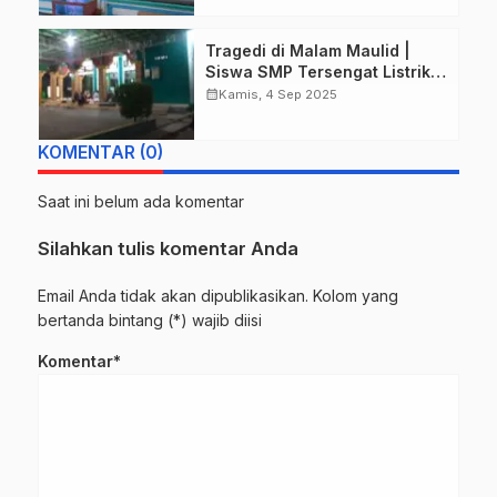
di PT Mitra Toyota Indonesia
Bersama Tokoh Agama dan
Tragedi di Malam Maulid |
Masyarakat.
Siswa SMP Tersengat Listrik
di Masjid Nurul Islam
calendar_month
Kamis, 4 Sep 2025
Tanggulangin
KOMENTAR (0)
Saat ini belum ada komentar
Silahkan tulis komentar Anda
Email Anda tidak akan dipublikasikan. Kolom yang
bertanda bintang (*) wajib diisi
Komentar*