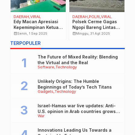
DAERAH,VIRAL
DAERAH,POLRI,VIRAL
D
Edy Macan Apresiasi
Polsek Cerme Gagas
S
Kepemimpinan Ketua
Ngopi Bareng Lintas
S
Madas DPAC Rungkut
Organisasi, Jaga
H
calendar_month
calendar_month
calendar_month
Senin, 1 Sep 2025
Minggu, 31 Agt 2025
ai
dalam Perkuat Sinergi
Kondusivitas Gresik
M
TERPOPULER
Tiga Pilar.
B
B
u
The Future of Mixed Reality: Blending
A
the Virtual and the Real
Software
Technology
Unlikely Origins: The Humble
Beginnings of Today’s Tech Titans
Gadgets
Technology
Israel-Hamas war live updates: Anti-
U.S. opinion in Arab countries grows
War
over support for Israel, leaders tell
Blinken
Innovations Leading Us Towards a