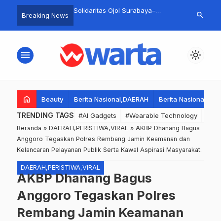
Rosyid Tegaskan
Solidaritas Ojol Surabaya–
Bung Taufik 
search
Breaking News
a Istighosah dan Doa
Bangkalan: Hadiri Doa Bersama di
Madura Menj
ntuk Perkuat
Masjid Polres Bangkalan Bersama
MADAS 2025–
, Persaudaraan, dan
Bupati dan Kapolres untuk
Pengurus da
menu
light_mode
an Bangsa Indonesia.
Mengenang Affan Kurniawan
Indonesia Be
home
Beauty
Berita Nasional,DAERAH
Berita Nasional,DA
TRENDING TAGS
#AI Gadgets
#Wearable Technology
#Wea
Beranda
»
DAERAH,PERISTIWA,VIRAL
»
AKBP Dhanang Bagus
Anggoro Tegaskan Polres Rembang Jamin Keamanan dan
Kelancaran Pelayanan Publik Serta Kawal Aspirasi Masyarakat.
DAERAH,PERISTIWA,VIRAL
AKBP Dhanang Bagus
Anggoro Tegaskan Polres
Rembang Jamin Keamanan