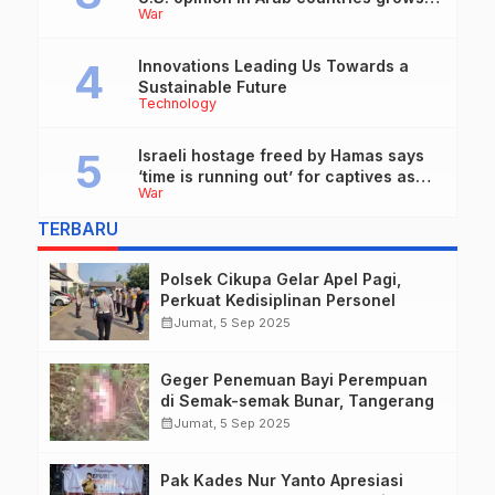
War
over support for Israel, leaders tell
Blinken
Innovations Leading Us Towards a
Sustainable Future
Technology
Israeli hostage freed by Hamas says
‘time is running out’ for captives as
War
she describes harrowing conditions
TERBARU
Polsek Cikupa Gelar Apel Pagi,
Perkuat Kedisiplinan Personel
calendar_month
Jumat, 5 Sep 2025
Geger Penemuan Bayi Perempuan
di Semak-semak Bunar, Tangerang
calendar_month
Jumat, 5 Sep 2025
Pak Kades Nur Yanto Apresiasi