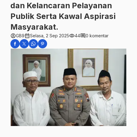
dan Kelancaran Pelayanan
Publik Serta Kawal Aspirasi
Masyarakat.
account_circle
calendar_month
visibility
comment
GB9
Selasa, 2 Sep 2025
44
0 komentar