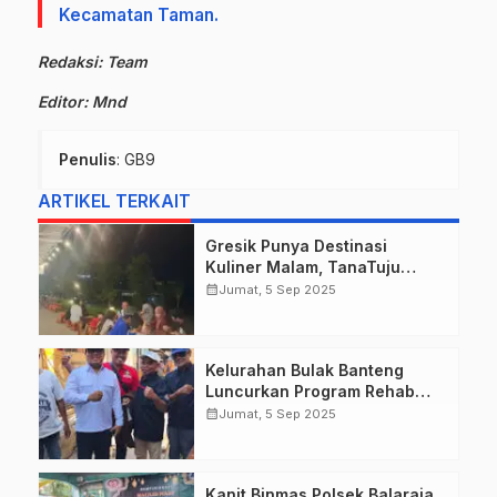
Kecamatan Taman.
Redaksi: Team
Editor: Mnd
Penulis
: GB9
ARTIKEL TERKAIT
Gresik Punya Destinasi
Kuliner Malam, TanaTuju
Suguhkan Makanan UMKM,
calendar_month
Jumat, 5 Sep 2025
Live Music, dan Pemandangan
Lampu Kota Memukau.
Kelurahan Bulak Banteng
Luncurkan Program Rehab
Rumah Tidak Layak Huni
calendar_month
Jumat, 5 Sep 2025
Tahun 2025 untuk Warga
Berpenghasilan Rendah di
Kecamatan Kenjeran
Kanit Binmas Polsek Balaraja
Surabaya.