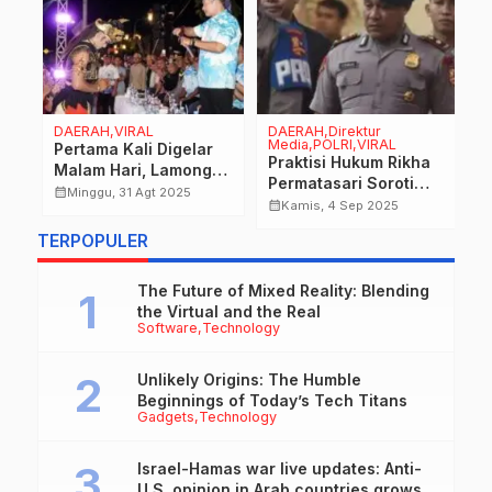
DAERAH,VIRAL
DAERAH,Direktur
D
Media,POLRI,VIRAL
Pertama Kali Digelar
N
Praktisi Hukum Rikha
Malam Hari, Lamongan
M
Permatasari Soroti
Night Carnival
A
calendar_month
calendar_month
Minggu, 31 Agt 2025
Vonis Kompol Cosmas
calendar_month
Kamis, 4 Sep 2025
ai
Berlangsung Meriah
B
| PTDH Terlalu Berat
dan Spektakuler
G
TERPOPULER
dan Tak Proporsional
K
K
The Future of Mixed Reality: Blending
d
the Virtual and the Real
Software
Technology
Unlikely Origins: The Humble
Beginnings of Today’s Tech Titans
Gadgets
Technology
Israel-Hamas war live updates: Anti-
U.S. opinion in Arab countries grows