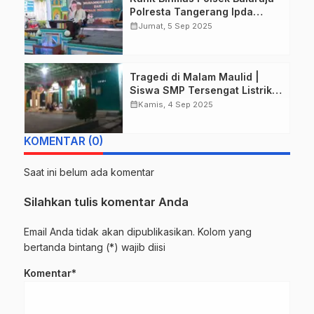
Polresta Tangerang Ipda
Setiyono Hadiri Peringatan
calendar_month
Jumat, 5 Sep 2025
Maulid Nabi Muhammad SAW
di PT Mitra Toyota Indonesia
Bersama Tokoh Agama dan
Tragedi di Malam Maulid |
Masyarakat.
Siswa SMP Tersengat Listrik
di Masjid Nurul Islam
calendar_month
Kamis, 4 Sep 2025
Tanggulangin
KOMENTAR (0)
Saat ini belum ada komentar
Silahkan tulis komentar Anda
Email Anda tidak akan dipublikasikan. Kolom yang
bertanda bintang (*) wajib diisi
Komentar*