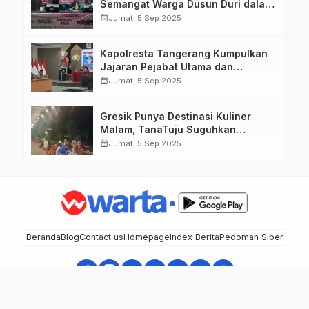
Semangat Warga Dusun Duri dalam
Peringatan HUT RI ke-80
calendar_month
Jumat, 5 Sep 2025
Kapolresta Tangerang Kumpulkan
Jajaran Pejabat Utama dan
Kapolsek untuk Paparkan
calendar_month
Jumat, 5 Sep 2025
Commander Wish Kapolda Banten
Brigjen Pol Hengki.
Gresik Punya Destinasi Kuliner
Malam, TanaTuju Suguhkan
Makanan UMKM, Live Music, dan
calendar_month
Jumat, 5 Sep 2025
Pemandangan Lampu Kota
Memukau.
Beranda
Blog
Contact us
Homepage
Index Berita
Pedoman Siber