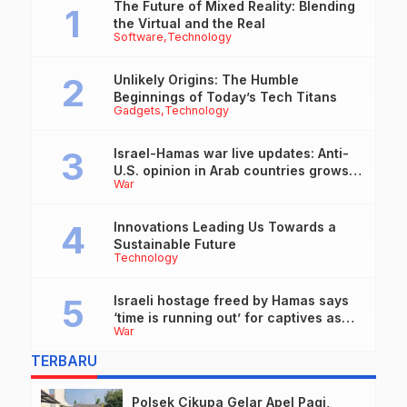
The Future of Mixed Reality: Blending
the Virtual and the Real
Software
Technology
Unlikely Origins: The Humble
Beginnings of Today’s Tech Titans
Gadgets
Technology
Israel-Hamas war live updates: Anti-
U.S. opinion in Arab countries grows
War
over support for Israel, leaders tell
Blinken
Innovations Leading Us Towards a
Sustainable Future
Technology
Israeli hostage freed by Hamas says
‘time is running out’ for captives as
War
she describes harrowing conditions
TERBARU
Polsek Cikupa Gelar Apel Pagi,