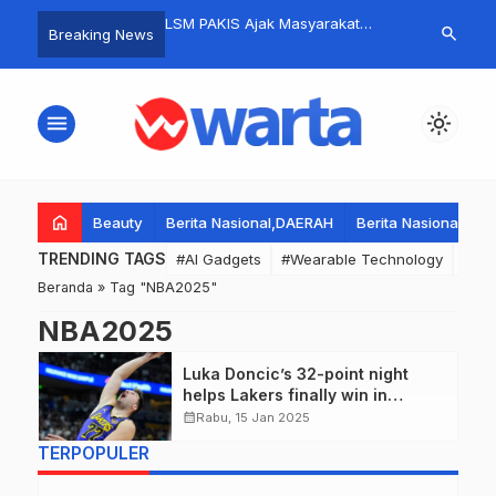
as Polsek Balaraja
LSM PAKIS Ajak Masyarakat
Antusias-wa
search
Breaking News
Tangerang Ipda Setiyono
Bangkalan Santun Sampaikan
adiayasa Rw 
ingatan Maulid Nabi
Pendapat, Demo Boleh Tapi
kecamatan s
 SAW di PT Mitra
Jangan Anarkis
tangerang-ik
menu
light_mode
donesia Bersama Tokoh
puncak hut r
 Masyarakat.
home
Beauty
Berita Nasional,DAERAH
Berita Nasional,DA
TRENDING TAGS
#AI Gadgets
#Wearable Technology
#Wea
Beranda
»
Tag "NBA2025"
NBA2025
Luka Doncic’s 32-point night
helps Lakers finally win in
Denver
calendar_month
Rabu, 15 Jan 2025
TERPOPULER