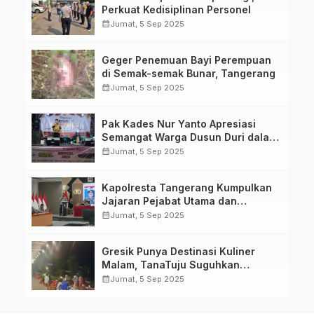
Perkuat Kedisiplinan Personel
calendar_month
Jumat, 5 Sep 2025
Geger Penemuan Bayi Perempuan
di Semak-semak Bunar, Tangerang
calendar_month
Jumat, 5 Sep 2025
Pak Kades Nur Yanto Apresiasi
Semangat Warga Dusun Duri dalam
Peringatan HUT RI ke-80
calendar_month
Jumat, 5 Sep 2025
Kapolresta Tangerang Kumpulkan
Jajaran Pejabat Utama dan
Kapolsek untuk Paparkan
calendar_month
Jumat, 5 Sep 2025
Commander Wish Kapolda Banten
Brigjen Pol Hengki.
Gresik Punya Destinasi Kuliner
Malam, TanaTuju Suguhkan
Makanan UMKM, Live Music, dan
calendar_month
Jumat, 5 Sep 2025
Pemandangan Lampu Kota
Memukau.