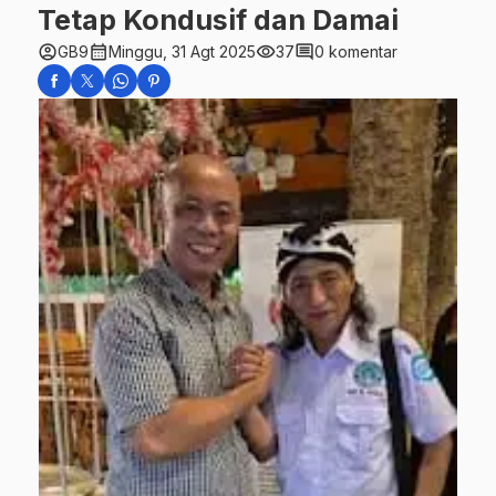
Tetap Kondusif dan Damai
account_circle
calendar_month
visibility
comment
GB9
Minggu, 31 Agt 2025
37
0 komentar