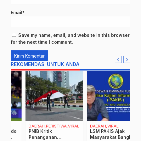
Email*
Save my name, email, and website in this browser
for the next time I comment.
REKOMENDASI UNTUK ANDA
9
DAERAH,PERISTIWA,VIRAL
DAERAH,VIRAL
D
o
PNIB Kritik
LSM PAKIS Ajak
D
Penanganan
Masyarakat Bangkalan
G