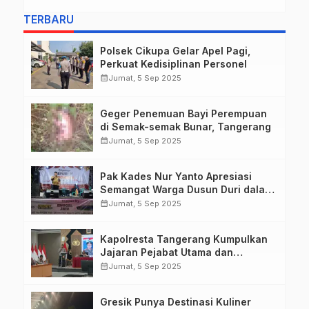
TERBARU
Polsek Cikupa Gelar Apel Pagi,
Perkuat Kedisiplinan Personel
calendar_month
Jumat, 5 Sep 2025
Geger Penemuan Bayi Perempuan
di Semak-semak Bunar, Tangerang
calendar_month
Jumat, 5 Sep 2025
Pak Kades Nur Yanto Apresiasi
Semangat Warga Dusun Duri dalam
Peringatan HUT RI ke-80
calendar_month
Jumat, 5 Sep 2025
Kapolresta Tangerang Kumpulkan
Jajaran Pejabat Utama dan
Kapolsek untuk Paparkan
calendar_month
Jumat, 5 Sep 2025
Commander Wish Kapolda Banten
Brigjen Pol Hengki.
Gresik Punya Destinasi Kuliner