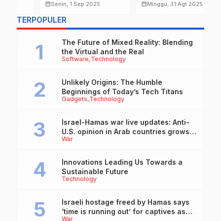
Kerusuhan, Tekankan
Santun Sampaikan
u
calendar_month
calendar_month
calendar_month
Senin, 1 Sep 2025
Minggu, 31 Agt 2025
Dialog Bersama Rakyat
Pendapat, Demo Boleh
B
TERPOPULER
untuk Pulihkan
Tapi Jangan Anarkis
Kepercayaan dan
Jaga Persatuan
The Future of Mixed Reality: Blending
Bangsa.
the Virtual and the Real
Software
Technology
Unlikely Origins: The Humble
Beginnings of Today’s Tech Titans
Gadgets
Technology
Israel-Hamas war live updates: Anti-
U.S. opinion in Arab countries grows
War
over support for Israel, leaders tell
Blinken
Innovations Leading Us Towards a
Sustainable Future
Technology
Israeli hostage freed by Hamas says
‘time is running out’ for captives as
War
she describes harrowing conditions