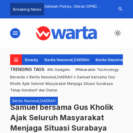
Gempar! RT ‘Emak-
Setelah Polres, Giliran DPRD
Dugaan Pemo
search
Breaking News
y’ Bikin Geger! HUT RI
Lamongan Diserbu Mahasiswa:
30% Proyek 
Moropelang Dirayakan
Tuntut Keadilan dan Empati
Arogansi Apar
rakan, Hadiah Sepeda
dan Matinya 
menu
light_mode
n Hadiah Menarik
kin Warga ‘Histeris’!
home
Beauty
Berita Nasional,DAERAH
Berita Nasional,DA
TRENDING TAGS
#AI Gadgets
#Wearable Technology
#Wea
Beranda
»
Berita Nasional,DAERAH
»
Samuel bersama Gus
Kholik Ajak Seluruh Masyarakat Menjaga Situasi Surabaya
Tetap Kondusif dan Damai
Berita Nasional,DAERAH
Samuel bersama Gus Kholik
Ajak Seluruh Masyarakat
Menjaga Situasi Surabaya