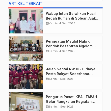
ARTIKEL TERKAIT
Wabup Intan Serahkan Hasil
Bedah Rumah di Solear, Ajak
Warga Giatkan Gotong Royong
calendar_month
Kamis, 4 Sep 2025
Peringatan Maulid Nabi di
Pondok Pesantren Ngelom
Sidoarjo, Ribuan Jamaah
calendar_month
Kamis, 4 Sep 2025
Khidmat Padati Mushola
Jalan Santai RW 08 Girilaya |
Pesta Rakyat Sederhana
Penuh Makna Merayakan HUT
calendar_month
Senin, 1 Sep 2025
ke-80 RI
Pengurus Pusat IKBAL TABAH
Gelar Rangkaian Kegiatan
dalam Haul KH Musthofa dan
calendar_month
Senin, 1 Sep 2025
Para Masyayikh ke-77 PP