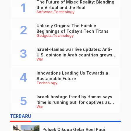
The Future of Mixed Reality: Blending
the Virtual and the Real
Software
Technology
Unlikely Origins: The Humble
Beginnings of Today’s Tech Titans
Gadgets
Technology
Israel-Hamas war live updates: Anti-
U.S. opinion in Arab countries grows
War
over support for Israel, leaders tell
Blinken
Innovations Leading Us Towards a
Sustainable Future
Technology
Israeli hostage freed by Hamas says
‘time is running out’ for captives as
War
she describes harrowing conditions
TERBARU
Polsek Cikupa Gelar Apel Pagi,