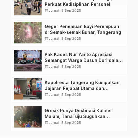
Perkuat Kedisiplinan Personel
calendar_month
Jumat, 5 Sep 2025
Geger Penemuan Bayi Perempuan
di Semak-semak Bunar, Tangerang
calendar_month
Jumat, 5 Sep 2025
Pak Kades Nur Yanto Apresiasi
Semangat Warga Dusun Duri dalam
Peringatan HUT RI ke-80
calendar_month
Jumat, 5 Sep 2025
Kapolresta Tangerang Kumpulkan
Jajaran Pejabat Utama dan
Kapolsek untuk Paparkan
calendar_month
Jumat, 5 Sep 2025
Commander Wish Kapolda Banten
Brigjen Pol Hengki.
Gresik Punya Destinasi Kuliner
Malam, TanaTuju Suguhkan
Makanan UMKM, Live Music, dan
calendar_month
Jumat, 5 Sep 2025
Pemandangan Lampu Kota
Memukau.