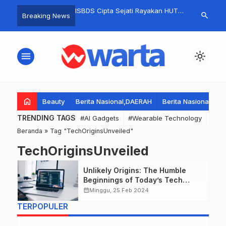
rme Gagas Ngopi
ISBDS Cipta Sejati Rayakan HUT
Mahasiswa M
search
Breaking News
tas Organisasi, Jaga
ke-29, Kapolsek Babat Puji Peran
Aksi Penyamp
as Gresik
Mereka Jaga Perdamaian
Mapolresta S
Lamongan
Kasus Mening
menu
light_mode
Online.
home
Beauty
Berita Nasional,DAERAH
Berita Nasional,DA
TRENDING TAGS
#AI Gadgets
#Wearable Technology
#Wea
Beranda
»
Tag "TechOriginsUnveiled"
TechOriginsUnveiled
Unlikely Origins: The Humble
Beginnings of Today’s Tech
Titans
calendar_month
Minggu, 25 Feb 2024
TERPOPULER