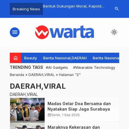
r Polda Jatim, Gubernur
Bentuk Dukungan Moral, Kapolda
Menggugat d
search
Breaking News
Bersama Pangdam,
Jatim Nanang Avianto Jenguk
Berjuang den
dan MADAS Ajak
Anggota Polri dan TNI yang Luka
Mahasiswa da
t Jaga Kondusifitas
Saat Amankan Aksi Demonstrasi.
Kalimantan B
menu
light_mode
r.
dan Aksi Soli
Kubu Raya
home
Beauty
Berita Nasional,DAERAH
Berita Nasional,DA
TRENDING TAGS
#AI Gadgets
#Wearable Technology
#Wea
Beranda
»
DAERAH,VIRAL
»
Halaman "2"
DAERAH,VIRAL
DAERAH,VIRAL
Madas Gelar Doa Bersama dan
Nyatakan Siap Jaga Surabaya
calendar_month
Senin, 1 Sep 2025
Maraknya Kekerasan dan