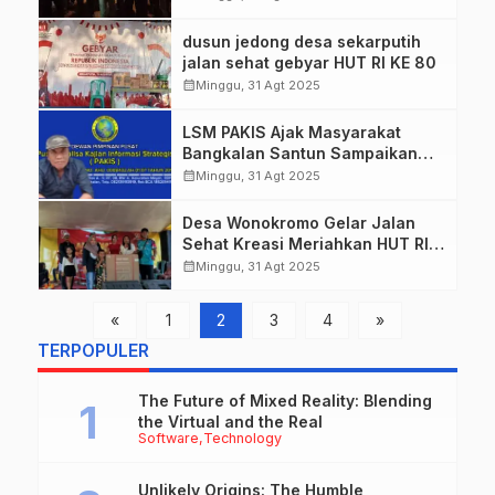
Peresmian Lapangan Singo
Ludro, Kades Sukisno Cetuskan
dusun jedong desa sekarputih
Motto ‘Sampahku Tanggung
jalan sehat gebyar HUT RI KE 80
Jawabku’!
calendar_month
Minggu, 31 Agt 2025
LSM PAKIS Ajak Masyarakat
Bangkalan Santun Sampaikan
Pendapat, Demo Boleh Tapi
calendar_month
Minggu, 31 Agt 2025
Jangan Anarkis
Desa Wonokromo Gelar Jalan
Sehat Kreasi Meriahkan HUT RI
ke-80
calendar_month
Minggu, 31 Agt 2025
«
1
2
3
4
»
TERPOPULER
The Future of Mixed Reality: Blending
the Virtual and the Real
Software
Technology
Unlikely Origins: The Humble