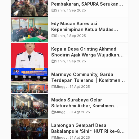
Pembakaran, SAPURA Serukan
Penundaan Demo 3 September
calendar_month
Senin, 1 Sep 2025
untuk Menjaga Keamanan
Surabaya.
Edy Macan Apresiasi
Kepemimpinan Ketua Madas
DPAC Rungkut dalam Perkuat
calendar_month
Senin, 1 Sep 2025
Sinergi Tiga Pilar.
Kepala Desa Grinting Akhmad
Shodirin Ajak Warga Wujudkan
Desa Maju dan Sejahtera di
calendar_month
Senin, 1 Sep 2025
Momen HUT RI ke-80.
Marmoyo Community, Garda
Terdepan Toleransi | Komitmen
Kuat Jaga Kebebasan Beribadah
calendar_month
Minggu, 31 Agt 2025
di Surabaya
Madas Surabaya Gelar
Silaturahmi Akbar, Komitmen
Jaga Kondusifitas Kota dan
calendar_month
Minggu, 31 Agt 2025
Dukung Penuh Kepemimpinan
Taufik
Lamongan Gempar! Desa
Bakalanpule ‘Sihir’ HUT RI ke-80
dengan Bazaar Tempo Dulu dan
calendar_month
Minggu, 31 Agt 2025