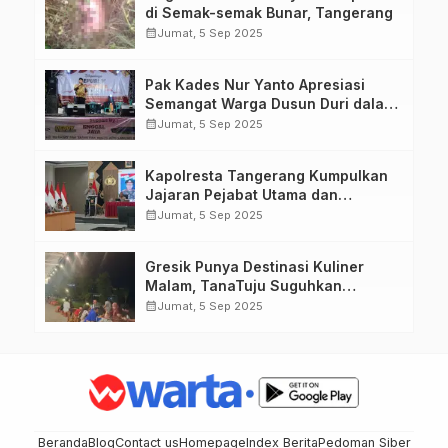
di Semak-semak Bunar, Tangerang
calendar_month
Jumat, 5 Sep 2025
Pak Kades Nur Yanto Apresiasi
Semangat Warga Dusun Duri dalam
Peringatan HUT RI ke-80
calendar_month
Jumat, 5 Sep 2025
Kapolresta Tangerang Kumpulkan
Jajaran Pejabat Utama dan
Kapolsek untuk Paparkan
calendar_month
Jumat, 5 Sep 2025
Commander Wish Kapolda Banten
Brigjen Pol Hengki.
Gresik Punya Destinasi Kuliner
Malam, TanaTuju Suguhkan
Makanan UMKM, Live Music, dan
calendar_month
Jumat, 5 Sep 2025
Pemandangan Lampu Kota
Memukau.
Beranda
Blog
Contact us
Homepage
Index Berita
Pedoman Siber