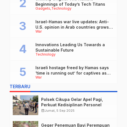
Beginnings of Today’s Tech Titans
Gadgets
Technology
Israel-Hamas war live updates: Anti-
U.S. opinion in Arab countries grows
War
over support for Israel, leaders tell
Blinken
Innovations Leading Us Towards a
Sustainable Future
Technology
Israeli hostage freed by Hamas says
‘time is running out’ for captives as
War
she describes harrowing conditions
TERBARU
Polsek Cikupa Gelar Apel Pagi,
Perkuat Kedisiplinan Personel
calendar_month
Jumat, 5 Sep 2025
Geger Penemuan Bayi Perempuan